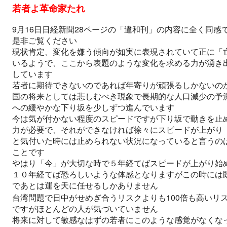
若者よ革命家たれ
9
16
28
月
日日経新聞
ページの「違和刊」の内容に全く同感
是非ご覧ください
現状肯定、変化を嫌う傾向が如実に表現されていて正に「
いるようで、ここから表題のような変化を求める力が湧き
しています
若者に期待できないのであれば年寄りが頑張るしかないの
国の将来としては悲しむべき現象で長期的な人口減少の予
への緩やかな下り坂を少しずつ進んでいます
今は気が付かない程度のスピードですが下り坂で動きを止
力が必要で、それができなければ徐々にスピードが上がり
と気付いた時には止められない状況になっていると言うの
ことです
やはり「今」が大切な時で５年経てばスピードが上がり始
１０年経てば恐ろしいような体感となりますがこの時には
であとは運を天に任せるしかありません
100
台湾問題で日中がせめぎ合うリスクよりも
倍も高いリ
ですがほとんどの人が気づいていません
将来に対して敏感なはずの若者にこのような感覚がなくな