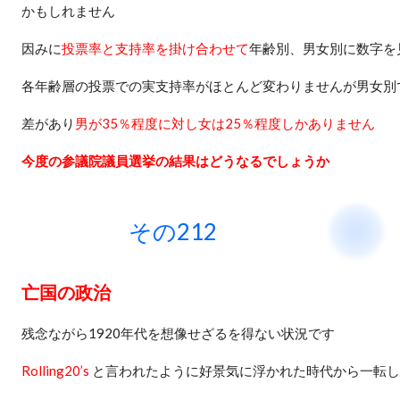
かもしれません
因みに
投票率と支持率を掛け合わせて
年齢別、男女別に数字を
各年齢層の投票での実支持率がほとんど変わりませんが男女別
差があり
男が
35
％程度に対し女は
25
％程度しかありません
今度の参議院議員選挙の結果はどうなるでしょうか
その212 2019
亡国の政治
残念ながら
1920
年代を想像せざるを得ない状況です
Rolling20
’s
と言われたように好景気に浮かれた時代から一転し