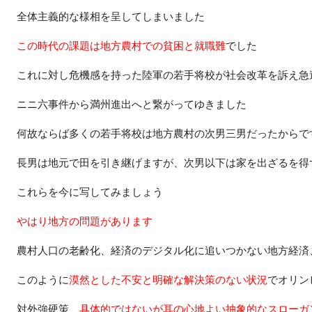
全体主義的な様相を呈してしまいました
この時代の課題は地方農村での貧困と就職難
でした
これに対し危機感を持った陸軍の若手将校が社会改革を訴え急
ニニ六事件から満州進出へと繋がってゆきました
何故ならば多くの若手将校は地方農村の次男三男だったからで
長男は地元で田を引き継げますが、次男以下は家を出ざるを得
これらを今に写してみましょう
やはり地方の問題があります
農村人口の老齢化、経済のデジタル化に追いつかない地方経済
このように
漠然とした不安と明確な解決策のない状況
でオリン
対外強硬策、
具体的ではないが耳の心地よい抽象的なスローガ