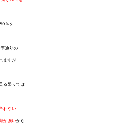
50
％を
持率通りの
れますが
見る限りでは
合わない
識が強い
から