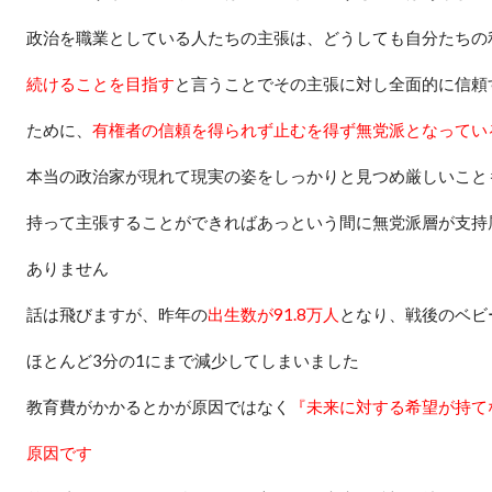
政治を職業としている人たちの主張は、どうしても自分たちの
続けることを目指す
と言うことでその主張に対し全面的に信頼
ために、
有権者の信頼を得られず止むを得ず無党派となってい
本当の政治家が現れて現実の姿をしっかりと見つめ厳しいこと
持って主張することができればあっという間に無党派層が支持
ありません
話は飛びますが、昨年の
出生数が
91.8
万人
となり、戦後のベビ
ほとんど
3
分の
1
にまで減少してしまいました
教育費がかかるとかが原因ではなく
『未来に対する希望が持て
原因です