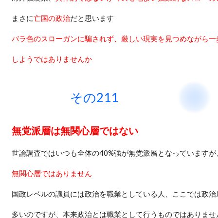
まさに
亡国の政治
だと思います
バラ色のスローガンに騙されず、厳しい現実を見つめながら一
しようではありませんか
その211 2019
無党派層は無関心層ではない
世論調査ではいつも全体の
40%
強が無党派層となっていますが
無関心層ではありません
国政レベルの議員には政治を職業としている人、ここでは政治
多いのですが、本来政治とは職業として行うものではありませ