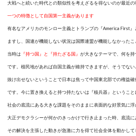
大戦へと続いた時代との類似性を考えざるを得ないのが最近の
一つの特徴として自国第一主義があります
有名なアメリカのモンロー主義とトランプの『
America First
』
ますし、国連が機能しない状況は国際連盟が機能しなかったこ
当時は
『持つ国』と『持たざる国』
が大きなテーマで、何を持
です。植民地があれば自国主義が維持できますが、そうでない
抜け出せないということで日本は焦って中国東北部での権益確
です。今に置き換えると持つ持たないは『核兵器』ということ
社会の底流にある大きな課題をそのままに表面的な好景気に浮
大正デモクラシーが何かのきっかけで行き止まった時、底流に
その解決を主張した動きが急激に力を得て社会全体を動かして