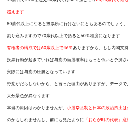
超えます
80
歳代以上になると投票所に行けないにともあるのでしょう、
割り込みますので
70
歳代以上で括ると
60
％程度になります
有権者の構成では
60
歳以上で
46
％
ありますから、もし内閣支
投票行動が起きていれば与党の当選確率はもっと低いと予測さ
実際には与党の圧勝となっています
野党がだらしないから、と言った理由がありますが、データで
大分景色が異なります
本当の原因はわかりませんが、
小選挙区制と日本の政治風土は
のかもしれませんし、前にも見たように
『おらが町の代表』意