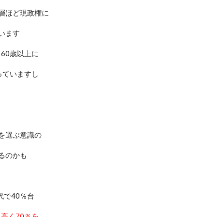
層ほど現政権に
います
、
60
歳以上に
っていますし
を選ぶ意識の
るのかも
代で
40
％台
も高く
70
％を