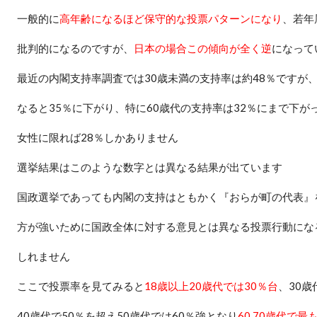
一般的に
高年齢になるほど保守的な投票パターンになり
、若年
批判的になるのですが、
日本の場合この傾向が全く逆
になって
最近の内閣支持率調査では
30
歳未満の支持率は約
48
％ですが
なると
35
％に下がり、特に
60
歳代の支持率は
32
％にまで下が
女性に限れば
28
％しかありません
選挙結果はこのような数字とは異なる結果が出ています
国政選挙であっても内閣の支持はともかく『おらが町の代表』
方が強いために国政全体に対する意見とは異なる投票行動にな
しれません
ここで投票率を見てみると
18
歳以上
20
歳代では
30
％台
、
30
歳
40
歳代で
50
％を超え
50
歳代では
60
％強となり
60,70
歳代で最