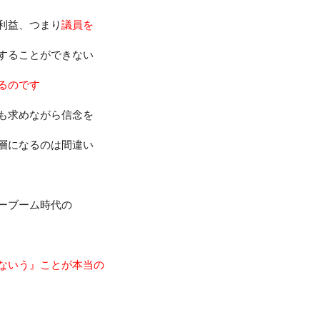
利益、つまり
議員を
することができない
るのです
も求めながら信念を
層になるのは間違い
ーブーム時代の
ないう』ことが本当の