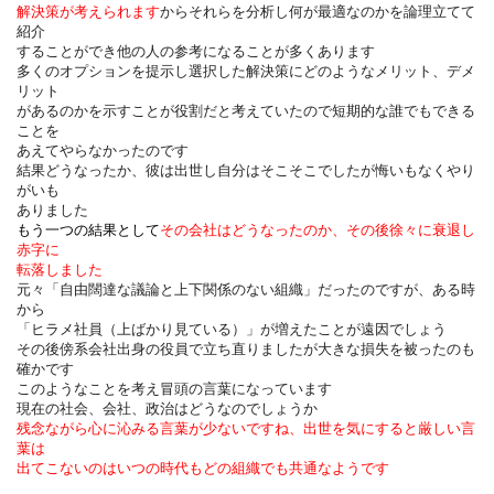
解決策が考えられます
からそれらを分析し何が最適なのかを論理立てて
紹介
することができ他の人の参考になることが多くあります
多くのオプションを提示し選択した解決策にどのようなメリット、デメ
リット
があるのかを示すことが役割だと考えていたので短期的な誰でもできる
ことを
あえてやらなかったのです
結果どうなったか、彼は出世し自分はそこそこでしたが悔いもなくやり
がいも
ありました
もう一つの結果として
その会社はどうなったのか、その後徐々に衰退し
赤字に
転落しました
元々「自由闊達な議論と上下関係のない組織」だったのですが、ある時
から
「ヒラメ社員（上ばかり見ている）」が増えたことが遠因でしょう
その後傍系会社出身の役員で立ち直りましたが大きな損失を被ったのも
確かです
このようなことを考え冒頭の言葉になっています
現在の社会、会社、政治はどうなのでしょうか
残念ながら心に沁みる言葉が少ないですね、出世を気にすると厳しい言
葉は
出てこないのはいつの時代もどの組織でも共通なようです