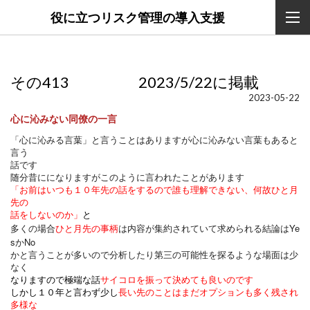
役に立つリスク管理の導入支援
その413 2023/5/22に掲載
2023-05-22
心に沁みない同僚の一言
「心に沁みる言葉」と言うことはありますが心に沁みない言葉もあると
言う
話です
随分昔にになりますがこのように言われたことがあります
「お前はいつも１０年先の話をするので誰も理解できない、何故ひと月
先の
話をしないのか」
と
Ye
多くの場合
ひと月先の事柄
は内容が集約されていて求められる結論は
s
No
か
かと言うことが多いので分析したり第三の可能性を探るような場面は少
なく
なりますので極端な話
サイコロを振って決めても良いのです
しかし１０年と言わず少し
長い先のことはまだオプションも多く残され
多様な